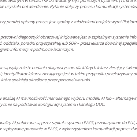
realizowanych w ramach KPO zwracamy się z poniższym pytaniem (1), które 
nie uzyskało potwierdzenie. Pytanie dotyczy procesu komunikacji systemów 
 czy poniżej opisany proces jest zgodny z założeniami projektowymi Platfor
 pracowni diagnostyki obrazowej inicjowane jest w szpitalnym systemie inf
, oddziału, poradni przyszpitalnej lub SOR – przez lekarza dowolnej specjaliz
iem informacji w podmiocie leczniczym.
 są wyłącznie te badania diagnostyczne, dla których lekarz zlecający świa
I; identyfikator lekarza zlecającego jest w takim przypadku przekazywany d
 które spełniają określone przez personel warunki.
y analizę AI ma możliwość manualnego wyboru modelu AI lub – alternatyw
cznie na podstawie konfiguracji systemu i katalogu UDC.
alizy AI pobierane są przez szpital z systemu PACS, przekazywane do PUI, a
 zapisywane ponownie w PACS, z wykorzystaniem komunikacji poprzez dw