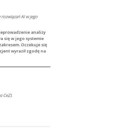
 rozwiązań AI w jego
zeprowadzenie analizy
a się w jego systemie
 zakresem. Oczekuje się
cjent wyraził zgodę na
ez CeZ)
.