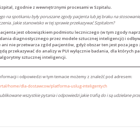
 Szpital, zgodnie z wewnętrznymi procesami w Szpitalu.
go na spotkaniu były poruszane zgody pacjenta lub jej braku na stosowanie
zenia. Jakie stanowisko w tej sprawie przekazywać Szpitalom?
pacjenta jest obowiązkiem podmiotu leczniczego (w tym zgody napr
ania diagnostycznego przez modele sztucznej inteligencji) i odbyw
e ani nie przetwarza zgód pacjentów, gdyż obszar ten jest poza jego
będą przekazywać do analizy w PUI wyłącznie badania, dla których pa
algorytmy sztucznej inteligencji.
nformacji i odpowiedzi w tym temacie możemy z znaleźć pod adresem:
ortal/home/dla-dostawcow/platforma-uslug-inteligentych
ublikowane wszystkie pytania i odpowiedzi jakie trafią do i są udzielane prz