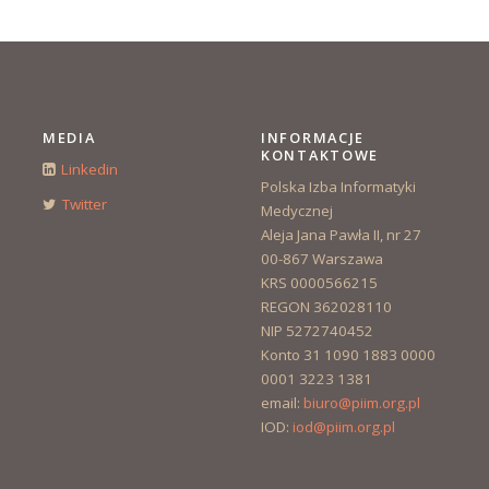
MEDIA
INFORMACJE
KONTAKTOWE
Linkedin
Polska Izba Informatyki
Twitter
Medycznej
Aleja Jana Pawła II, nr 27
00-867 Warszawa
KRS 0000566215
REGON 362028110
NIP 5272740452
Konto 31 1090 1883 0000
0001 3223 1381
email:
biuro@piim.org.pl
IOD:
iod@piim.org.pl