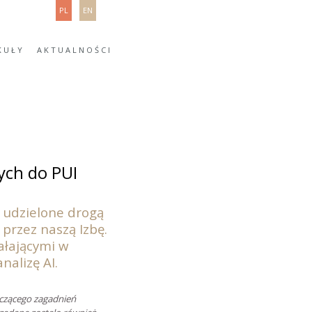
PL
EN
KUŁY
AKTUALNOŚCI
ych do PUI
) udzielone drogą
przez naszą Izbę.
ałającymi w
nalizę AI.
yczącego zagadnień