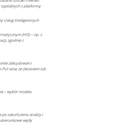
zadane zostało również
szpitalnych z platformą
my Usług Inteligentnych
ormatycznym (HIS) – np. z
acji, zgodnie z
domie zdecydował o
o PUI wraz ze zleceniem lub
nie – wybór modelu
 po zakończeniu analizy i
ukierunkowe węzły