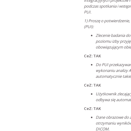
integracyjnych projektów 
podczas spotkania i wstęp
PUI.
1) Proszę o potwierdzenie,
(PUI):
Zlecenie badania do
poziomu izby przyjęć
obowiązującym obieg
CeZ: TAK
Do PUI przekazywane
wykonaniu analizy A
automatycznie takie
CeZ: TAK
Użytkownik zlecając
odbywa się automaty
CeZ: TAK
Dane obrazowe do an
otrzymaniu wyników
DICOM.