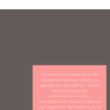
Ta strona używa ciasteczek w celu
usprawnienia jej pracy. Liczymy, że
zgadzasz się z tym, jeśli nie - zawsze
możesz zrezygnować.
====================
This website uses cookies to improve
your experience. We'll assume you're