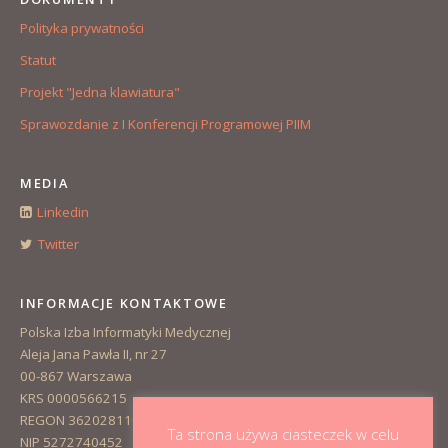
Polityka prywatności
Statut
Projekt "Jedna klawiatura"
Sprawozdanie z I Konferencji Programowej PIIM
MEDIA
Linkedin
Twitter
INFORMACJE KONTAKTOWE
Polska Izba Informatyki Medycznej
Aleja Jana Pawła II, nr 27
00-867 Warszawa
KRS 0000566215
REGON 362028110
Ta strona używa ciasteczek w celu
NIP 5272740452