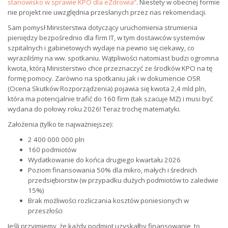
stanowisko w sprawie KPO dla eZdrowia”
. Niestety w obecnej formie
nie projekt nie uwzględnia przesłanych przez nas rekomendacji.
Sam pomysł Ministerstwa dotyczący uruchomienia strumienia
pieniędzy bezpośrednio dla firm IT, w tym dostawców systemów
szpitalnych i gabinetowych wydaje na pewno się ciekawy, co
wyraziliśmy na ww. spotkaniu. Wątpliwości natomiast budzi ogromna
kwota, którą Ministerstwo chce przeznaczyć ze środków KPO na tę
formę pomocy. Zarówno na spotkaniu jak i w dokumencie OSR
(Ocena Skutków Rozporządzenia) pojawia się kwota 2,4 mld pln,
która ma potencjalnie trafić do 160 firm (tak szacuje MZ) i musi być
wydana do połowy roku 2026! Teraz trochę matematyki.
Założenia (tylko te najważniejsze):
2 400 000 000 pln
160 podmiotów
Wydatkowanie do końca drugiego kwartału 2026
Poziom finansowania 50% dla mikro, małych i średnich
przedsiębiorstw (w przypadku dużych podmiotów to zaledwie
15%)
Brak możliwości rozliczania kosztów poniesionych w
przeszłości
Jeśli przyjmiemy, że każdy podmiot uzyskałby finansowanie, to