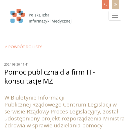
PL
EN
Toggle
navigatio
↵ POWRÓT DO LISTY
2024-09-30 11:41
Pomoc publiczna dla firm IT-
konsultacje MZ
W Biuletynie Informacji
Publicznej Rządowego Centrum Legislacji w
serwisie Rządowy Proces Legislacyjny, został
udostępniony projekt rozporządzenia Ministra
Zdrowia w sprawie udzielania pomocy