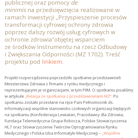
publicznej oraz pomocy
de
minimis
na przedsięwzięcia realizowane w
ramach inwestycji „Przyspieszenie procesów
transformacji cyfrowej ochrony zdrowia
poprzez dalszy rozwój usług cyfrowych w
ochronie zdrowia”objętej wsparciem
ze środków Instrumentu na rzecz Odbudowy
i Zwiększania Odporności (MZ 1702). Treść
projektu pod
linkiem
.
Projekt rozporządzenia poprzedziło spotkanie przedstawicieli
Ministerstwa Zdrowia z firmami z rynku medycznego i
reprezentującymi je organizacjami, w tym PIIM. O spotkaniu pisaliśmy
w artykule
„Relacja ze spotkania z przedstawicielami MZ”
. Po
spotkaniu zostało przesłane na ręce Pani Pełnomocnik ds.
Informatyzacji wspólne stanowisko czołowych organizacji będących
na spotkaniu (Konfederacja Lewiatan, Pracodawcy dla Zdrowia,
Fundacja Telemedyczna Grupa Robocza, Polskie Stowarzyszenia
HL7 oraz Stowarzyszenie Twórców Oprogramowania Rynku
Medycznego i Polska Izba Informatyki Medycznej) –
„Wspólne