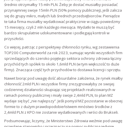
średnio otrzymałby 15 mln PLN. Żeby je dostać musiałby posiadać
przynajmniej swoje 15mln PLN (50% pomocy publicznej), jeśli zalicza
się do grupy mikro, małych lub średnich przedsiębiorców. Pieniądze
te taka firma musiałby wydatkować praktycznie w ciągu powiedzmy
15 miesięcy, czyli 2 mln każdego miesiąca. Wydatki te muszą być
bardzo skrupulatnie udokumentowane i podlegają kontroli w
przyszłości.
Co więcej, patrząc z perspektywy chłonności rynku, wg zestawienia
TOP200 Computerworld za rok 2023, sumując wyniki wszystkich firm
sprzedających do szeroko pojętego sektora ochrony zdrowia łączny
przychód tych spółek to około 1,6mld PLN (w tym większość to duże
firmy). Znacząca część tych przychodów to dostawa licencji i sprzętu.
Nawet biorąc pod uwagę dość absurdalne założenia, że rynek miałby
chłonność 2mld PLN i wszystkie firmy zrezygnowałyby ze swojej
codziennej działaności skupiając się projektach realizowanych w
ramach pomocy publicznej i miały swoje 2,4mld PLN, to plan MZ
wydaje się być „nie najlepszy”. Jeśli pomysł MZ pozostanie w obecnej
formie to z dużym prawdopodobieństwem mnóstwo środków z
2,4mld PLN z KPO nie zostanie wydatkowanych i wróci do Brukseli.
Podsumowując, liczymy, że Ministerstwo Zdrowia weźmie pod uwagę
przesłane stanowisko i przeznaczy na pomoc publiczną jedynie