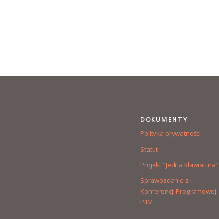
DOKUMENTY
Polityka prywatności
Statut
Projekt "Jedna klawiatura"
Sprawozdanie z I
Konferencji Programowej
PIIM