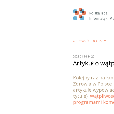
↵ POWRÓT DO LISTY
2023-01-14 14:20
Artykuł o wąt
Kolejny raz na ła
Zdrowia w Polsce 
artykule wypowiad
tytule):
Wątpliwośc
programami kome