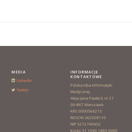
MEDIA
INFORMACJE
KONTAKTOWE
Linkedin
Polska Izba Informatyki
Twitter
Medycznej
Aleja Jana Pawła II, nr 27
00-867 Warszawa
KRS 0000566215
REGON 362028110
NIP 5272740452
Konto 31 1090 1883 0000