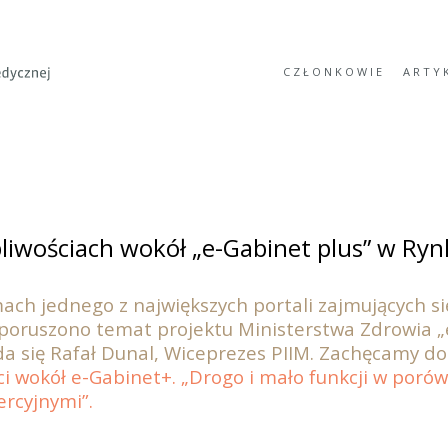
CZŁONKOWIE
ARTY
pliwościach wokół „e-Gabinet plus” w Ry
mach jednego z największych portali zajmujących s
poruszono temat projektu Ministerstwa Zdrowia „
a się Rafał Dunal, Wiceprezes PIIM. Zachęcamy do 
i wokół e-Gabinet+. „Drogo i mało funkcji w poró
rcyjnymi”.