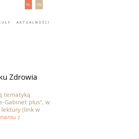
PL
EN
KUŁY
AKTUALNOŚCI
nku Zdrowia
ię tematyką
e-Gabinet plus”, w
lektury (link w
wnaniu z