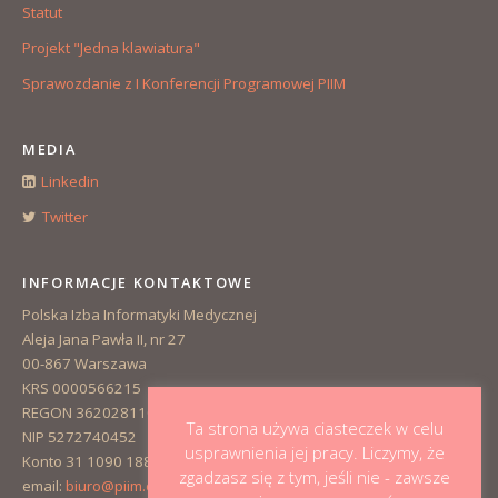
Statut
Projekt "Jedna klawiatura"
Sprawozdanie z I Konferencji Programowej PIIM
MEDIA
Linkedin
Twitter
INFORMACJE KONTAKTOWE
Polska Izba Informatyki Medycznej
Aleja Jana Pawła II, nr 27
00-867 Warszawa
KRS 0000566215
REGON 362028110
Ta strona używa ciasteczek w celu
NIP 5272740452
usprawnienia jej pracy. Liczymy, że
Konto 31 1090 1883 0000 0001 3223 1381
zgadzasz się z tym, jeśli nie - zawsze
email:
biuro@piim.org.pl