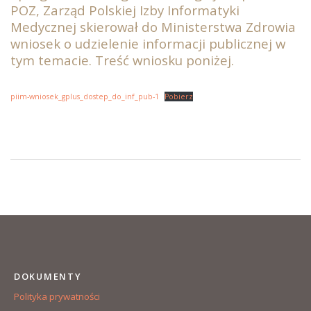
POZ, Zarząd Polskiej Izby Informatyki
Medycznej skierował do Ministerstwa Zdrowia
wniosek o udzielenie informacji publicznej w
tym temacie. Treść wniosku poniżej.
piim-wniosek_gplus_dostep_do_inf_pub-1
Pobierz
DOKUMENTY
Polityka prywatności