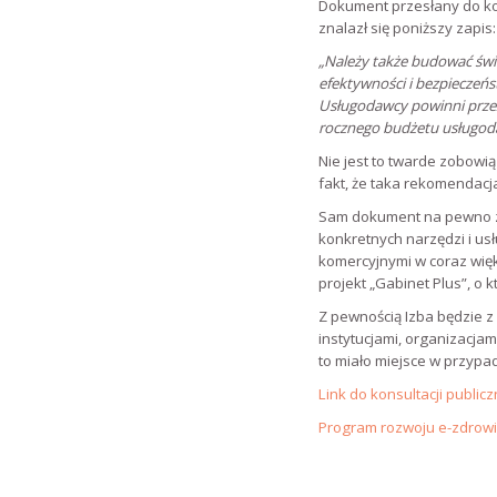
Dokument przesłany do ko
znalazł się poniższy zapis:
„Należy także budować świ
efektywności i bezpieczeńs
Usługodawcy powinni przez
rocznego budżetu usługod
Nie jest to twarde zobowi
fakt, że taka rekomendacj
Sam dokument na pewno za
konkretnych narzędzi i us
komercyjnymi w coraz więk
projekt „Gabinet Plus”, o 
Z pewnością Izba będzie z
instytucjami, organizacjam
to miało miejsce w przyp
Link do konsultacji public
Program rozwoju e-zdrow