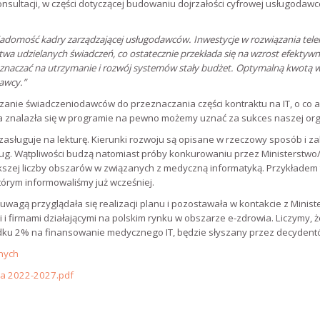
nsultacji, w części dotyczącej budowaniu dojrzałości cyfrowej usługod
adomość kadry zarządzającej usługodawców. Inwestycje w rozwiązania tel
twa udzielanych świadczeń, co ostatecznie przekłada się na wzrost efektywn
naczać na utrzymanie i rozwój systemów stały budżet. Optymalną kwotą w
awcy.”
ązanie świadczeniodawców do przeznaczania części kontraktu na IT, o co 
a znalazła się w programie na pewno możemy uznać za sukces naszej orga
sługuje na lekturę. Kierunki rozwoju są opisane w rzeczowy sposób i za
ług. Wątpliwości budzą natomiast próby konkurowaniu przez Ministerstw
szej liczby obszarów w związanych z medyczną informatyką. Przykładem ta
którym informowaliśmy już wcześniej.
 uwagą przyglądała się realizacji planu i pozostawała w kontakcie z Minis
i i firmami działającymi na polskim rynku w obszarze e-zdrowia. Liczymy, 
adku 2% na finansowanie medycznego IT, będzie słyszany przez decydent
znych
ia 2022-2027.pdf