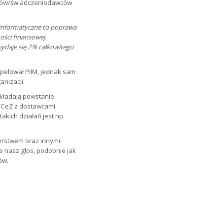
awców/świadczeniodawców
einformatyczne to poprawa
ości finansowej.
ydaje się 2% całkowitego
apelował PIIM, jednak sam
nizacji.
kładają powstanie
o/CeZ z dostawcami
kich działań jest np.
terstwem oraz innymi
że nasz głos, podobnie jak
ów.