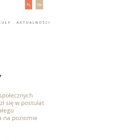
PL
EN
KUŁY
AKTUALNOŚCI
7
 społecznych
ł się w postulat
ałego
a na poziomie