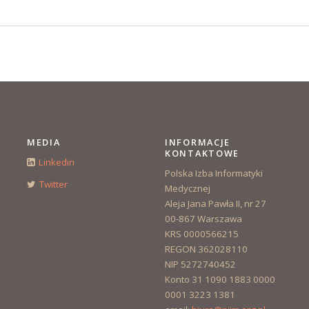
MEDIA
INFORMACJE
KONTAKTOWE
Linkedin
Polska Izba Informatyki
Twitter
Medycznej
Aleja Jana Pawła II, nr 27
00-867 Warszawa
KRS 0000566215
REGON 362028110
NIP 5272740452
Konto 31 1090 1883 0000
0001 3223 1381