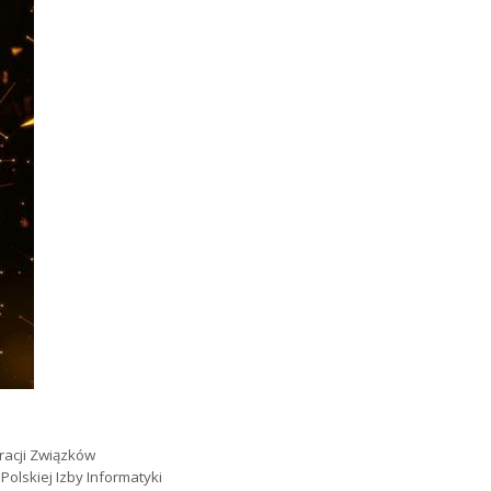
eracji Związków
olskiej Izby Informatyki