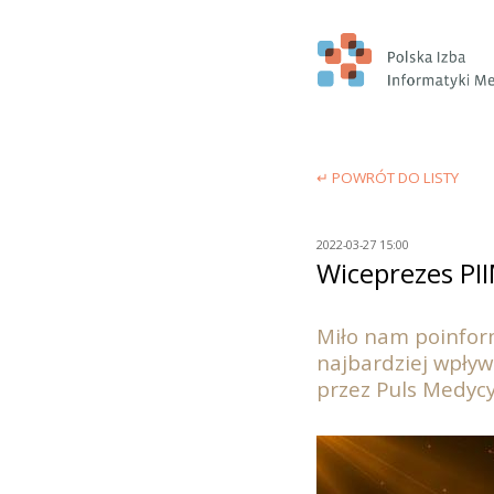
↵ POWRÓT DO LISTY
2022-03-27 15:00
Wiceprezes PI
Miło nam poinformo
najbardziej wpły
przez Puls Medycy