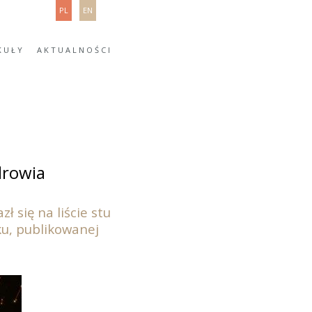
PL
EN
KUŁY
AKTUALNOŚCI
drowia
 się na liście stu
u, publikowanej