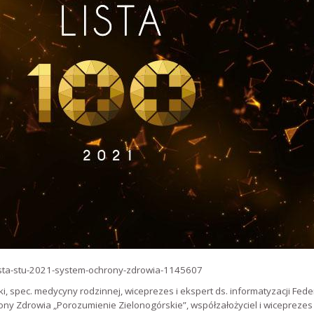
lista-stu-2021-system-ochrony-zdrowia-1145607
ki, spec. medycyny rodzinnej, wiceprezes i ekspert ds. informatyzacji Fed
 Zdrowia „Porozumienie Zielonogórskie”, współzałożyciel i wiceprezes P