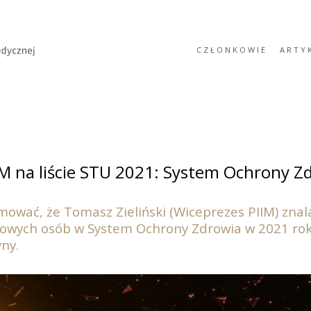
CZŁONKOWIE
ARTY
IM na liście STU 2021: System Ochrony Z
wać, że Tomasz Zieliński (Wiceprezes PIIM) znalazł
wowych osób w System Ochrony Zdrowia w 2021 rok
ny.