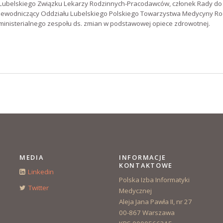
Lubelskiego Związku Lekarzy Rodzinnych-Pracodawców, członek Rady do 
zewodniczący Oddziału Lubelskiego Polskiego Towarzystwa Medycyny Rod
inisterialnego zespołu ds. zmian w podstawowej opiece zdrowotnej.
MEDIA
INFORMACJE
KONTAKTOWE
Linkedin
Polska Izba Informatyki
Twitter
Medycznej
Aleja Jana Pawła II, nr 27
00-867 Warszawa