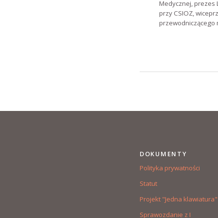
Medycznej, prezes 
przy CSIOZ, wicepr
przewodniczącego m
DOKUMENTY
Polityka prywatności
Statut
Projekt "Jedna klawiatura"
Sprawozdanie z I