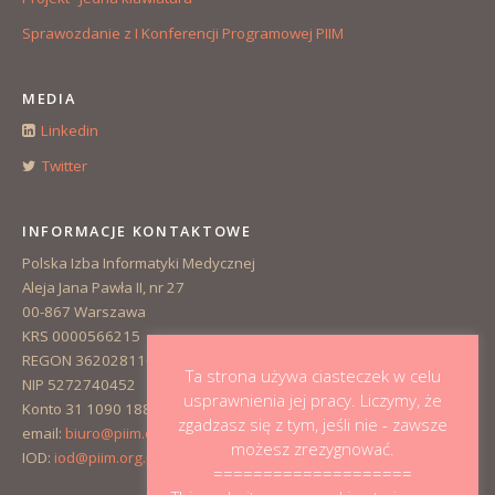
Sprawozdanie z I Konferencji Programowej PIIM
MEDIA
Linkedin
Twitter
INFORMACJE KONTAKTOWE
Polska Izba Informatyki Medycznej
Aleja Jana Pawła II, nr 27
00-867 Warszawa
KRS 0000566215
REGON 362028110
Ta strona używa ciasteczek w celu
NIP 5272740452
usprawnienia jej pracy. Liczymy, że
Konto 31 1090 1883 0000 0001 3223 1381
zgadzasz się z tym, jeśli nie - zawsze
email:
biuro@piim.org.pl
możesz zrezygnować.
IOD:
iod@piim.org.pl
====================