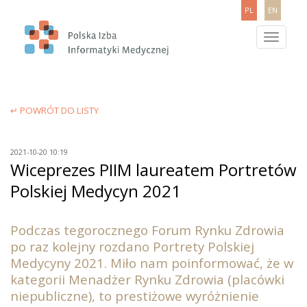
PL
EN
Toggle
navigatio
↵ POWRÓT DO LISTY
2021-10-20 10:19
Wiceprezes PIIM laureatem Portretów
Polskiej Medycyn 2021
Podczas tegorocznego Forum Rynku Zdrowia
po raz kolejny rozdano Portrety Polskiej
Medycyny 2021. Miło nam poinformować, że w
kategorii Menadżer Rynku Zdrowia (placówki
niepubliczne), to prestiżowe wyróżnienie