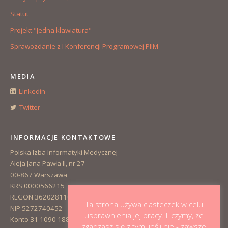
Statut
Projekt "Jedna klawiatura"
Sprawozdanie z I Konferencji Programowej PIIM
MEDIA
Linkedin
Twitter
INFORMACJE KONTAKTOWE
Polska Izba Informatyki Medycznej
Aleja Jana Pawła II, nr 27
00-867 Warszawa
KRS 0000566215
REGON 362028110
Ta strona używa ciasteczek w celu
NIP 5272740452
usprawnienia jej pracy. Liczymy, że
Konto 31 1090 1883 0000 0001 3223 1381
zgadzasz się z tym, jeśli nie - zawsze