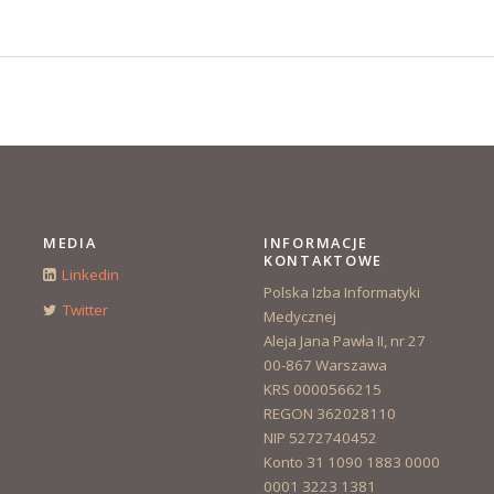
MEDIA
INFORMACJE
KONTAKTOWE
Linkedin
Polska Izba Informatyki
Twitter
Medycznej
Aleja Jana Pawła II, nr 27
00-867 Warszawa
KRS 0000566215
REGON 362028110
NIP 5272740452
Konto 31 1090 1883 0000
0001 3223 1381