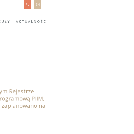
PL
EN
KUŁY
AKTUALNOŚCI
wym Rejestrze
programową PIIM,
, zaplanowano na