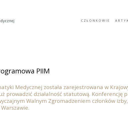
CZŁONKOWIE
ARTY
programowa PIIM
matyki Medycznej została zarejestrowana w Krajo
uż prowadzić działalność statutową. Konferencję 
wyczajnym Walnym Zgromadzeniem członków izby
 Warszawie.