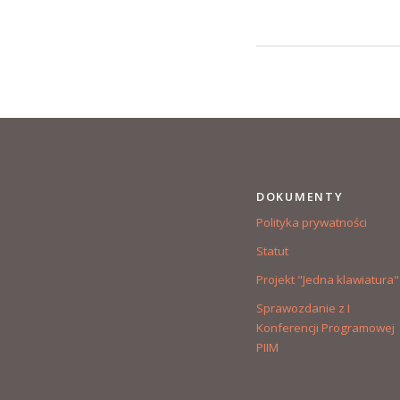
DOKUMENTY
Polityka prywatności
Statut
Projekt "Jedna klawiatura"
Sprawozdanie z I
Konferencji Programowej
PIIM